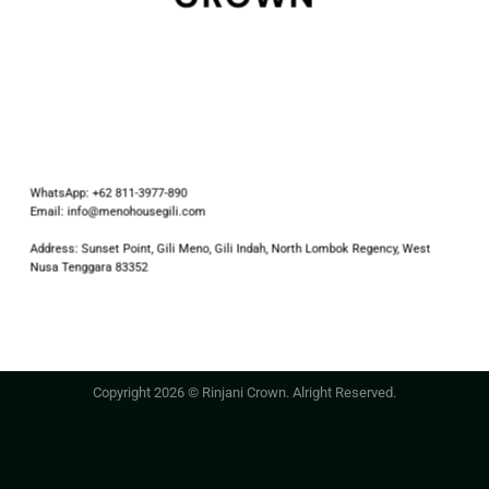
WhatsApp: +62 811-3977-890
Email: info@menohousegili.com
Address: Sunset Point, Gili Meno, Gili Indah, North Lombok Regency, West
Nusa Tenggara 83352
Copyright 2026 © Rinjani Crown. Alright Reserved.